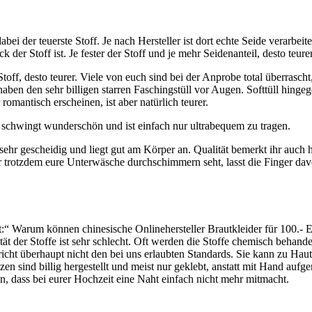
bei der teuerste Stoff. Je nach Hersteller ist dort echte Seide verarbeite
 der Stoff ist. Je fester der Stoff und je mehr Seidenanteil, desto teure
Stoff, desto teurer. Viele von euch sind bei der Anprobe total überrascht
aben den sehr billigen starren Faschingstüll vor Augen. Softtüll hingeg
omantisch erscheinen, ist aber natürlich teurer.
t, schwingt wunderschön und ist einfach nur ultrabequem zu tragen.
 sehr gescheidig und liegt gut am Körper an. Qualität bemerkt ihr auch h
r trotzdem eure Unterwäsche durchschimmern seht, lasst die Finger dav
:“ Warum können chinesische Onlinehersteller Brautkleider für 100.-
t der Stoffe ist sehr schlecht. Oft werden die Stoffe chemisch behand
icht überhaupt nicht den bei uns erlaubten Standards. Sie kann zu Hau
en sind billig hergestellt und meist nur geklebt, anstatt mit Hand aufge
n, dass bei eurer Hochzeit eine Naht einfach nicht mehr mitmacht.