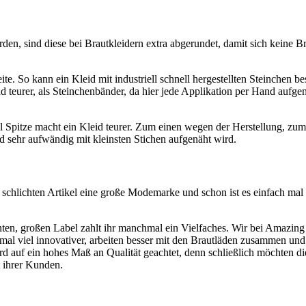
en, sind diese bei Brautkleidern extra abgerundet, damit sich keine B
e. So kann ein Kleid mit industriell schnell hergestellten Steinchen bes
d teurer, als Steinchenbänder, da hier jede Applikation per Hand aufge
iel Spitze macht ein Kleid teurer. Zum einen wegen der Herstellung, zum
d sehr aufwändig mit kleinsten Stichen aufgenäht wird.
schlichten Artikel eine große Modemarke und schon ist es einfach mal 
nten, großen Label zahlt ihr manchmal ein Vielfaches. Wir bei Amazing
l viel innovativer, arbeiten besser mit den Brautläden zusammen und
rd auf ein hohes Maß an Qualität geachtet, denn schließlich möchten di
t ihrer Kunden.