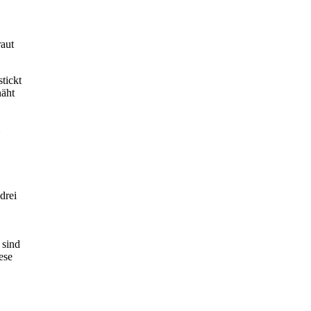
raut
tickt
näht
drei
 sind
ese