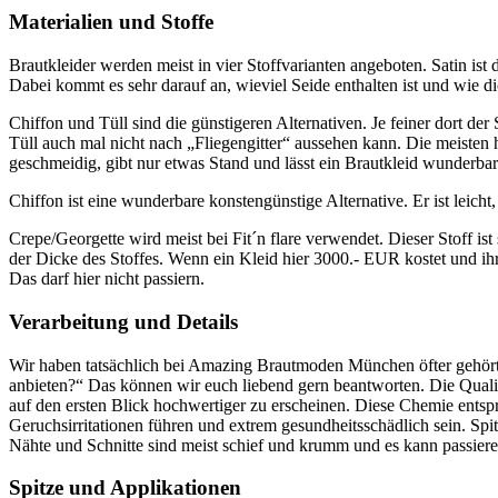
Materialien und Stoffe
Brautkleider werden meist in vier Stoffvarianten angeboten. Satin ist da
Dabei kommt es sehr darauf an, wieviel Seide enthalten ist und wie dick
Chiffon und Tüll sind die günstigeren Alternativen. Je feiner dort der 
Tüll auch mal nicht nach „Fliegengitter“ aussehen kann. Die meisten h
geschmeidig, gibt nur etwas Stand und lässt ein Brautkleid wunderbar r
Chiffon ist eine wunderbare konstengünstige Alternative. Er ist leich
Crepe/Georgette wird meist bei Fit´n flare verwendet. Dieser Stoff ist
der Dicke des Stoffes. Wenn ein Kleid hier 3000.- EUR kostet und ih
Das darf hier nicht passiern.
Verarbeitung und Details
Wir haben tatsächlich bei Amazing Brautmoden München öfter gehört
anbieten?“ Das können wir euch liebend gern beantworten. Die Qualitä
auf den ersten Blick hochwertiger zu erscheinen. Diese Chemie entspr
Geruchsirritationen führen und extrem gesundheitsschädlich sein. Spitz
Nähte und Schnitte sind meist schief und krumm und es kann passiere
Spitze und Applikationen