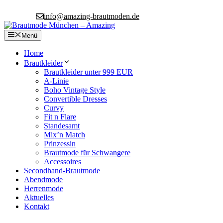
Zum
info@amazing-brautmoden.de
Inhalt
springen
Menü
Home
Brautkleider
Brautkleider unter 999 EUR
A-Linie
Boho Vintage Style
Convertible Dresses
Curvy
Fit n Flare
Standesamt
Mix’n Match
Prinzessin
Brautmode für Schwangere
Accessoires
Secondhand-Brautmode
Abendmode
Herrenmode
Aktuelles
Kontakt