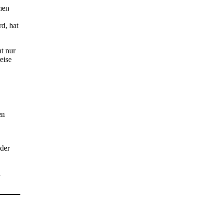
men
d, hat
t nur
eise
en
eder
n