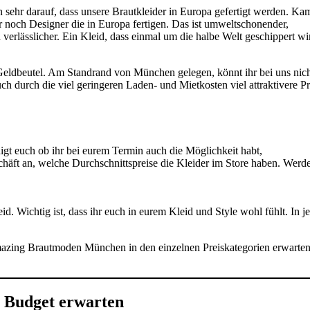
ehr darauf, dass unsere Brautkleider in Europa gefertigt werden. Ka
ur noch Designer die in Europa fertigen. Das ist umweltschonender,
rlässlicher. Ein Kleid, dass einmal um die halbe Welt geschippert wir
eldbeutel. Am Standrand von München gelegen, könnt ihr bei uns nich
h durch die viel geringeren Laden- und Mietkosten viel attraktivere Pr
igt euch ob ihr bei eurem Termin auch die Möglichkeit habt,
äft an, welche Durchschnittspreise die Kleider im Store haben. Werd
eid. Wichtig ist, dass ihr euch in eurem Kleid und Style wohl fühlt. In j
Amazing Brautmoden München in den einzelnen Preiskategorien erwarte
s Budget erwarten