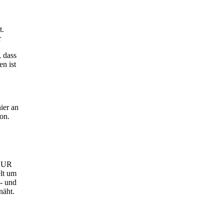
t.
r
, dass
en ist
ier an
on.
 EUR
elt um
t- und
näht.