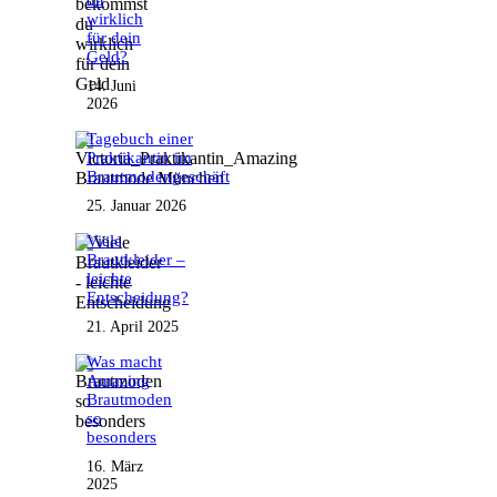
wirklich
für dein
Geld?
14. Juni
2026
Tagebuch einer
Praktikantin im
Brautmodengeschäft
25. Januar 2026
Viele
Brautkleider –
leichte
Entscheidung?
21. April 2025
Was macht
Amazing
Brautmoden
so
besonders
16. März
2025