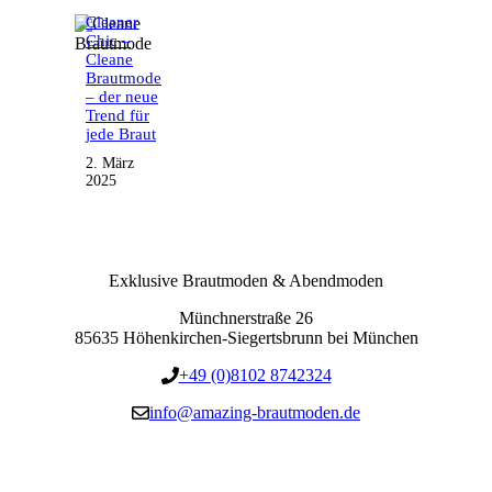
Cleaner
Chic –
Cleane
Brautmode
– der neue
Trend für
jede Braut
2. März
2025
Exklusive Brautmoden & Abendmoden
Münchnerstraße 26
85635 Höhenkirchen-Siegertsbrunn bei München
+49 (0)8102 8742324
info@amazing-brautmoden.de