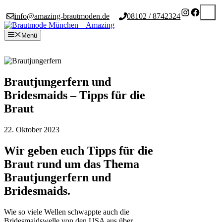
Zum
Suche
Instagram
Facebo
info@amazing-brautmoden.de
08102 / 8742324
Inhalt
springen
Menü
Termin buchen
Brautjungerfern und
Bridesmaids – Tipps für die
Braut
22. Oktober 2023
Wir geben euch Tipps für die
Braut rund um das Thema
Brautjungerfern und
Bridesmaids.
Wie so viele Wellen schwappte auch die
Bridesmaidswelle von den USA aus über