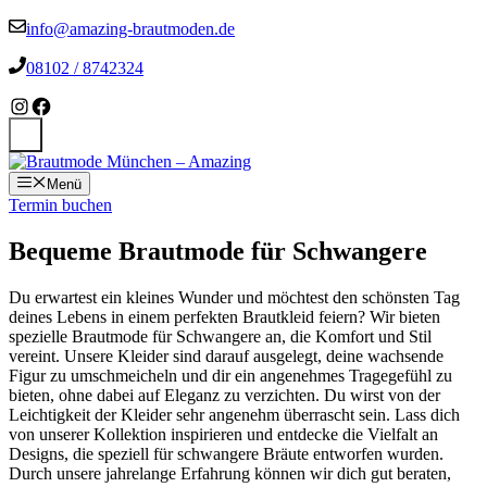
Zum
info@amazing-brautmoden.de
Inhalt
springen
08102 / 8742324
Instagram
Facebook
Suchen
Menü
Termin buchen
Bequeme Brautmode für Schwangere
Du erwartest ein kleines Wunder und möchtest den schönsten Tag
deines Lebens in einem perfekten Brautkleid feiern? Wir bieten
spezielle Brautmode für Schwangere an, die Komfort und Stil
vereint. Unsere Kleider sind darauf ausgelegt, deine wachsende
Figur zu umschmeicheln und dir ein angenehmes Tragegefühl zu
bieten, ohne dabei auf Eleganz zu verzichten. Du wirst von der
Leichtigkeit der Kleider sehr angenehm überrascht sein. Lass dich
von unserer Kollektion inspirieren und entdecke die Vielfalt an
Designs, die speziell für schwangere Bräute entworfen wurden.
Durch unsere jahrelange Erfahrung können wir dich gut beraten,